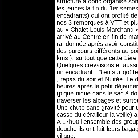
structure a donc organisé so
les jeunes la fin du 1er seme
encadrants) qui ont profité de 
nos 3 remorques à VTT et plu
au « Chalet Louis Marchand »
arrivé au Centre en fin de ma
randonnée après avoir constit
des parcours différents au poi
kms ), surtout que cette 1ère 
Quelques crevaisons et aussi 
un encadrant . Bien sur goûte
, repas du soir et Nuitée. Le 
heures après le petit déjeuner
(pique-nique dans le sac à do
traverser les alpages et surt
Une chute sans gravité pour u
casse du dérailleur la veille) 
A 17h00 l’ensemble des group
douche ils ont fait leurs baga
village.