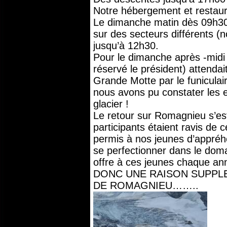
Notre hébergement et restaura
Le dimanche matin dès 09h3
sur des secteurs différents (
jusqu’à 12h30.
Pour le dimanche après -midi 
réservé le président) attendai
Grande Motte par le funiculair
nous avons pu constater les 
glacier !
Le retour sur Romagnieu s’est
participants étaient ravis de c
permis à nos jeunes d’appréh
se perfectionner dans le dom
offre à ces jeunes chaque an
DONC UNE RAISON SUPPLE
DE ROMAGNIEU……..