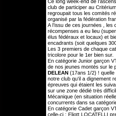
Ce long week-end de l’ascens
club de participer au Critéri
regroupait tous les comités ré
organisé par la fédération fr
A l’issu de ces journées , les
récompenses a eu lieu (super
élus fédéraux et locaux) et bie
encadrants (soit quelques 30
Les 3 premiers de chaque cat
tricolore pour le 1er bien sur.
En catégorie Junior garçon VT
de nos jeunes montés sur le
DELEAN
(17ans 1/2) ! quelle 
notre club qu’il a dignement 
épreuves qui étaient les suiva
sur une zone dédié très diffic
Mécanique (en situation réelle)
concurrents dans sa catégori
En catégorie Cadet garçon VT
celle-ci : Eliott LOCATELLI p