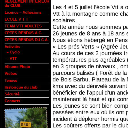
REGLEMENT INTERIEUR
du CLUB
Les 4 et 5 juillet l’école Vtt 
Licence – Adhésions
Vtt à la montagne comme ch
ECOLE V T T
scolaires.
Cette année nous sommes part
TEAM VTT ADULTES
26 jeunes de 8 ans à 18 ans 
CPTES RENDUS A.G.
Nous étions hébergé en Pens
CPTES RENDUS DU C.A.
« Les prés Verts » (Agrée Jeu
Activités
– Cyclo
Au cours de ces 2 journées tr
– VTT
températures plus agréables (à
en 3 groupes de niveaux , ont
Albums Photo
parcours balisés ( Forêt de l
Vidéos
de Bois Barbu, Plateau de la 
Tenues
kms avec du dénivelé suivant
Historique du club
bénéficier de l’appui d’un anc
Sécurité
maintenant là haut et qui conn
Contacts
Les jeunes se sont bien compo
passées entre eux où ils ont 
incident à déplorer hormis qu
Les goûters offerts par le club