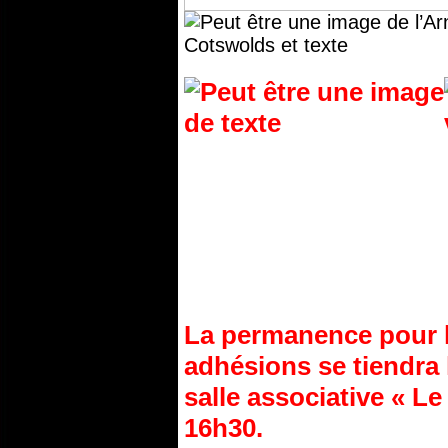
La permanence pour l
adhésions se tiendra 
salle associative « L
16h30.