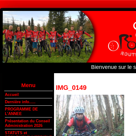
Bienvenue sur le 
Menu
IMG_0149
Accueil
Dernière info…..
PROGRAMME DE
L’ANNEE
Présentation du Conseil
Administration 2026
STATUTS et