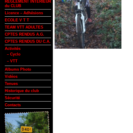
REGLEMENT INTERIEUR
du CLUB
Licence – Adhésions
ECOLE V T T
TEAM VTT ADULTES
CPTES RENDUS A.G.
CPTES RENDUS DU C.A.
Activités
– Cyclo
– VTT
Albums Photo
Vidéos
Tenues
Historique du club
Sécurité
Contacts