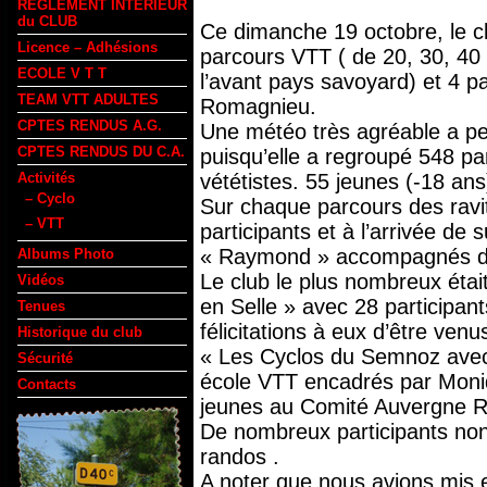
REGLEMENT INTERIEUR
du CLUB
Ce dimanche 19 octobre, le c
Licence – Adhésions
parcours VTT ( de 20, 30, 40
ECOLE V T T
l’avant pays savoyard) et 4 
TEAM VTT ADULTES
Romagnieu.
CPTES RENDUS A.G.
Une météo très agréable a per
CPTES RENDUS DU C.A.
puisqu’elle a regroupé 548 pa
vététistes. 55 jeunes (-18 ans
Activités
– Cyclo
Sur chaque parcours des ravit
– VTT
participants et à l’arrivée de
« Raymond » accompagnés de b
Albums Photo
Le club le plus nombreux étai
Vidéos
en Selle » avec 28 participan
Tenues
félicitations à eux d’être ven
Historique du club
« Les Cyclos du Semnoz avec 
Sécurité
école VTT encadrés par Moni
Contacts
jeunes au Comité Auvergne R
De nombreux participants non 
randos .
A noter que nous avions mis en