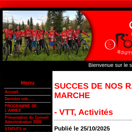
Bienvenue sur le 
Menu
SUCCES DE NOS R
Accueil
MARCHE
Dernière info…..
PROGRAMME DE
- VTT
,
Activités
L’ANNEE
Présentation du Conseil
Administration 2026
Publié le
25/10/2025
STATUTS et