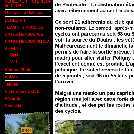
REGLEMENT INTERIEUR
de Pentecôte . La destination éta
du CLUB
avec hébergement au centre de v
Licence – Adhésions
ECOLE V T T
Ce sont 21 adhérents du club qui é
TEAM VTT ADULTES
non-roulants. Le samedi après-mid
cyclos ont parcourus soit 68 ou 
CPTES RENDUS A.G.
voir la source du Doubs ; les vét
CPTES RENDUS DU C.A.
Malheureusement le dimanche la 
Activités
permis de faire la sortie prévue, i
– Cyclo
matin) pour aller visiter Poligny e
– VTT
l’excellent comté est produit. L’a
pétanque. Le soleil revenu le lun
Albums Photo
de 5 points , soit 96 ou 55 kms p
Vidéos
l’arrivée.
Tenues
Historique du club
Malgré une météo un peu capricie
Sécurité
région très joli avec cette forêt 
d’altitude , et des petites routes 
Contacts
des cyclos.