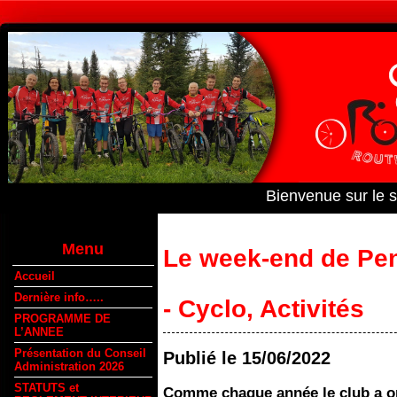
Bienvenue sur le 
Menu
Le week-end de Pen
Accueil
Dernière info…..
- Cyclo
,
Activités
PROGRAMME DE
L’ANNEE
Présentation du Conseil
Publié le
15/06/2022
Administration 2026
STATUTS et
Comme chaque année le club a org