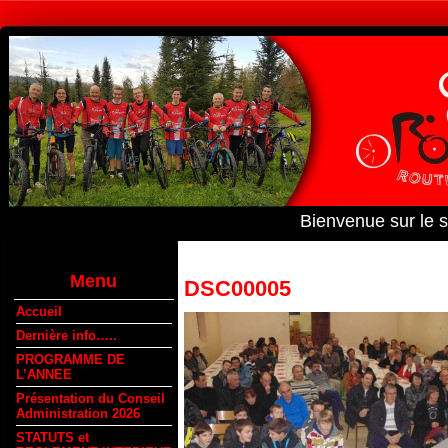
Bienvenue sur le 
Menu
DSC00005
Accueil
Dernière info…..
PROGRAMME DE
L’ANNEE
Présentation du Conseil
Administration 2026
STATUTS et