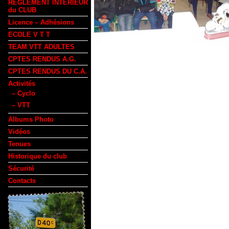
REGLEMENT INTERIEUR
du CLUB
Licence – Adhésions
ECOLE V T T
TEAM VTT ADULTES
CPTES RENDUS A.G.
CPTES RENDUS DU C.A.
Activités
– Cyclo
– VTT
Albums Photo
Vidéos
Tenues
Historique du club
Sécurité
Contacts