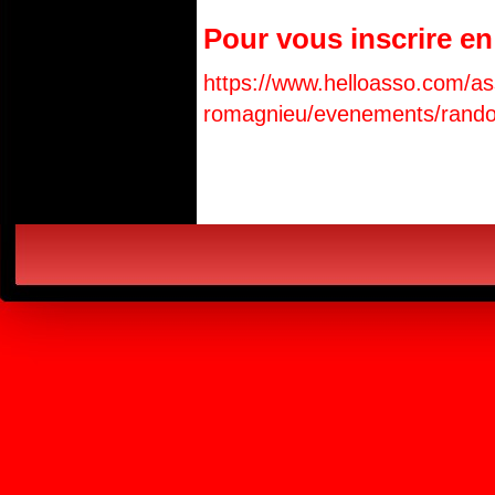
P
our vous inscrire en
https://www.helloasso.com/ass
romagnieu/evenements/rando