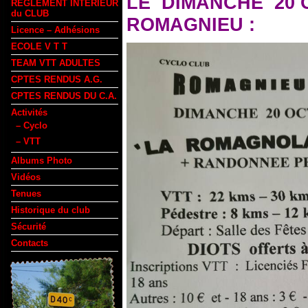
LE DIMANCHE 20
REGLEMENT INTERIEUR
du CLUB
ROMAGNIEU :
Licence – Adhésions
ECOLE V T T
TEAM VTT ADULTES
CPTES RENDUS A.G.
CPTES RENDUS DU C.A.
Activités
– Cyclo
– VTT
Albums Photo
Vidéos
Tenues
Historique du club
Sécurité
Contacts