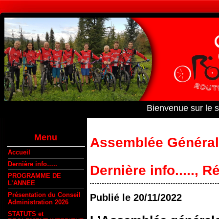
Bienvenue sur le 
Menu
Assemblée Généra
Accueil
Dernière info…..
Dernière info.....
,
Ré
PROGRAMME DE
L’ANNEE
Présentation du Conseil
Publié le
20/11/2022
Administration 2026
STATUTS et