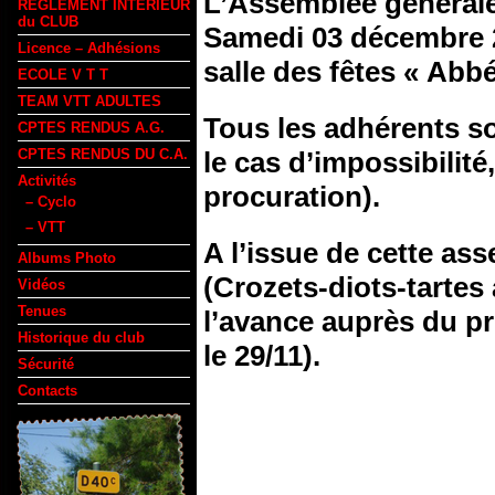
L’Assemblée générale 
REGLEMENT INTERIEUR
du CLUB
Samedi 03 décembre 20
Licence – Adhésions
salle des fêtes « Abbé
ECOLE V T T
TEAM VTT ADULTES
Tous les adhérents son
CPTES RENDUS A.G.
CPTES RENDUS DU C.A.
le cas d’impossibilité
Activités
procuration).
– Cyclo
– VTT
A l’issue de cette as
Albums Photo
(Crozets-diots-tartes a
Vidéos
Tenues
l’avance auprès du pr
Historique du club
le 29/11).
Sécurité
Contacts