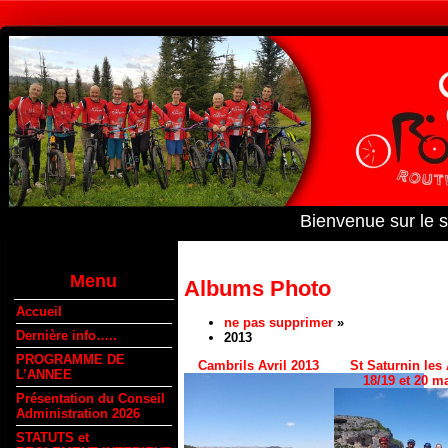
Bienvenue sur le 
Menu
Albums Photo
Accueil
ne pas supprimer
»
Dernière info…..
2013
PROGRAMME DE
Cambrils Avril 2013
St Saturnin les
L’ANNEE
18/19 et 20 m
Présentation du Conseil
Administration 2026
STATUTS et