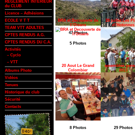
REGLEMENT INTERIEUR
du CLUB
Licence – Adhésions
ECOLE V T T
BRA et Decouverte de
28 juillet Les P
l\'Oisans
d\'Hotonnes
TEAM VTT ADULTES
47
Photos
CPTES RENDUS A.G.
14
Photos
CPTES RENDUS DU C.A.
5
Photos
Activités
– Cyclo
– VTT
20 Aout Le Grand
assemblee gene
Colombier
2013
Albums Photo
Vidéos
17
Photos
Tenues
Historique du club
Sécurité
Contacts
8
Photos
29
Photos