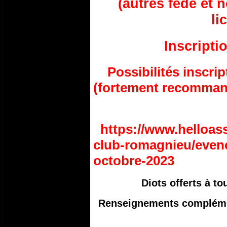
(autres fédé et 
li
Inscripti
Possibilités inscrip
(fortement recomman
https://www.helloas
club-romagnieu/even
octobre-2023
Diots offerts à to
Renseignements complémen