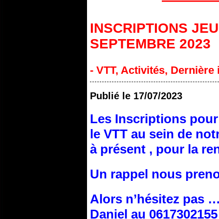
——
INSCRIPTIONS JE
SEPTEMBRE 2023
- VTT
,
Activités
,
Dernière i
Publié le
17/07/2023
Les Inscriptions pour
le VTT au sein de not
à présent , pour la r
Un rappel nous prenon
Alors n’hésitez pas 
Daniel au 0617302155