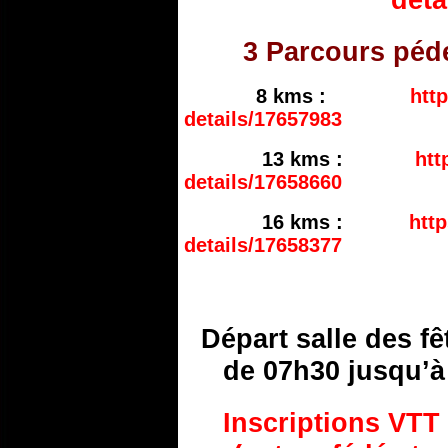
3 Parcours péd
8 kms :
htt
details/17657983
13 kms :
htt
details/17658660
16 kms :
htt
details/17658377
Départ salle des fê
de 07h30 jusqu’à
Inscriptions VTT 