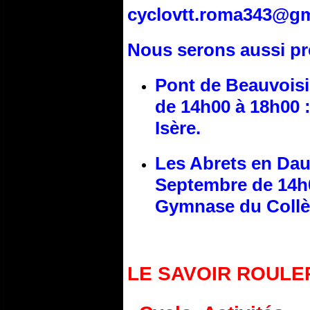
cyclovtt.roma343@gm
Nous serons aussi pr
Pont de Beauvoisi
de 14h00 à 18h00 :
Isère.
Les Abrets en Dau
Septembre de 14h0
Gymnase du Collè
LE SAVOIR ROULE