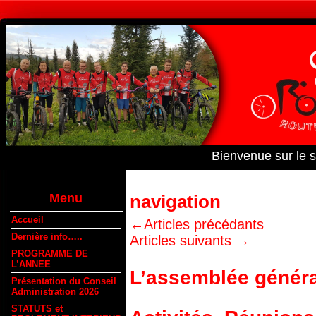
Bienvenue sur le 
Menu
navigation
Accueil
←
Articles précédants
Dernière info…..
Articles suivants
→
PROGRAMME DE
L’ANNEE
L’assemblée généra
Présentation du Conseil
Administration 2026
STATUTS et