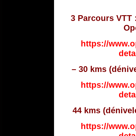
3 Parcours VTT 
Op
https://www.
deta
– 30 kms (déniv
https://www.
deta
44 kms (dénivel
https://www.
deta