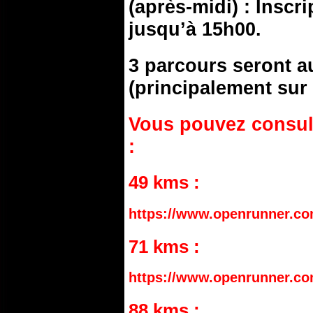
(après-midi) : Inscr
jusqu’à 15h00.
3 parcours seront au
(principalement sur 
Vous pouvez consul
:
49 kms :
https://www.openrunner.co
71 kms :
https://www.openrunner.co
88 kms :