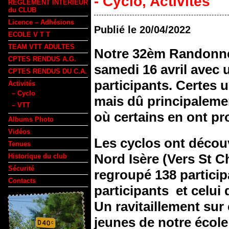
- Cyclo
,
Activités
REGLEMENT INTERIEUR
du CLUB
Licence – Adhésions
Publié le
20/04/2022
ECOLE V T T
TEAM VTT ADULTES
Notre 32èm Randonnée
CPTES RENDUS A.G.
samedi 16 avril avec 
CPTES RENDUS DU C.A.
participants. Certes 
Activités
– Cyclo
mais dû principaleme
– VTT
où certains en ont pro
Albums Photo
Vidéos
Les cyclos ont découv
Tenues
Nord Isère (Vers St C
Historique du club
Sécurité
regroupé 138 particip
Contacts
participants et celui 
Un ravitaillement sur
jeunes de notre école