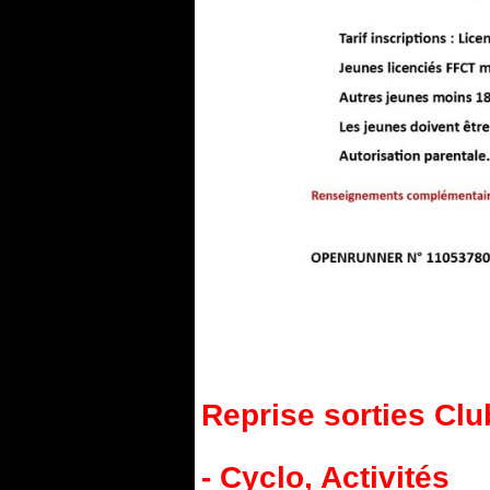
Reprise sorties Clu
- Cyclo
,
Activités