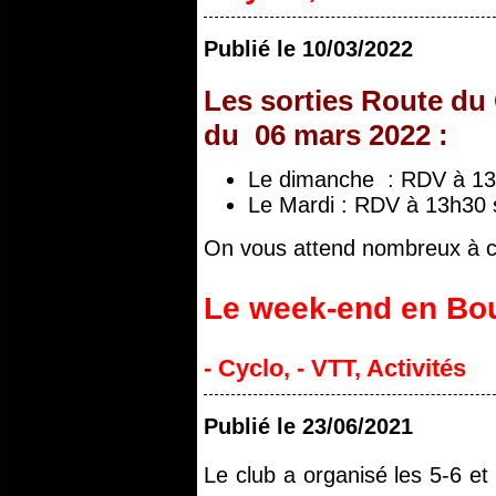
Publié le
10/03/2022
Les sorties Route du
du 06 mars 2022 :
Le dimanche : RDV à 13h4
Le Mardi : RDV à 13h30 s
On vous attend nombreux à ce
Le week-end en Bo
- Cyclo
,
- VTT
,
Activités
Publié le
23/06/2021
Le club a organisé les 5-6 e