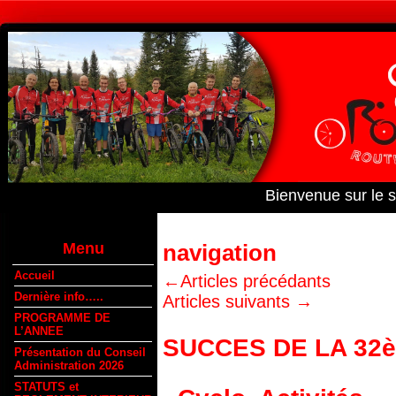
Bienvenue sur le 
Menu
navigation
Accueil
←
Articles précédants
Dernière info…..
Articles suivants
→
PROGRAMME DE
L’ANNEE
SUCCES DE LA 3
Présentation du Conseil
Administration 2026
STATUTS et