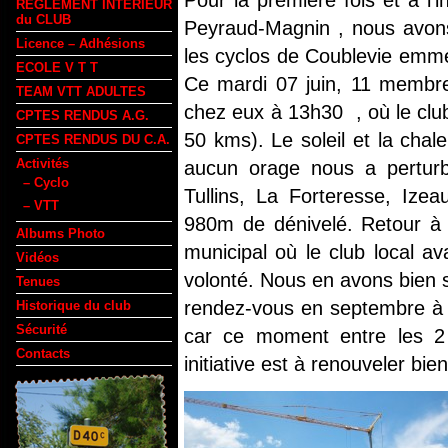
REGLEMENT INTERIEUR
du CLUB
Peyraud-Magnin , nous avons
Licence – Adhésions
les cyclos de Coublevie emme
ECOLE V T T
Ce mardi 07 juin, 11 membr
TEAM VTT ADULTES
chez eux à 13h30 , où le club
CPTES RENDUS A.G.
50 kms). Le soleil et la cha
CPTES RENDUS DU C.A.
Activités
aucun orage nous a perturb
– Cyclo
Tullins, La Forteresse, Iz
– VTT
980m de dénivelé. Retour à
Albums Photo
municipal où le club local a
Vidéos
volonté. Nous en avons bien su
Tenues
rendez-vous en septembre à 
Historique du club
Sécurité
car ce moment entre les 2 
Contacts
initiative est à renouveler bien