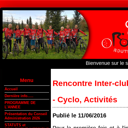
Bienvenue sur le 
Menu
Rencontre Inter-clu
Accueil
Dernière info…..
- Cyclo
,
Activités
PROGRAMME DE
L’ANNEE
Présentation du Conseil
Publié le
11/06/2016
Administration 2026
STATUTS et
Pour la première fois et à l